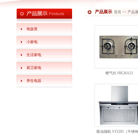
产品展示
首页
>> 产品
电饭煲
小家电
生活家电
厨卫家电
燃气灶 HK26A21
养生电器
吸油烟机 ST2205（不锈