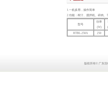
1.一机多用，操作简单
2.功能：榨汁、搅拌机、碎肉、
功率
型号
(W)
HTBL-250A
250
版权所有© 广